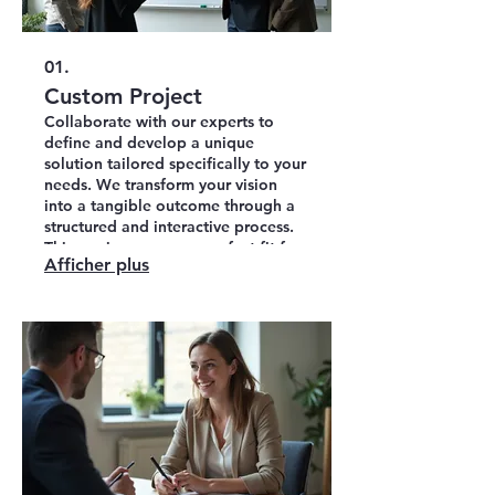
01.
Custom Project
Collaborate with our experts to
define and develop a unique
solution tailored specifically to your
needs. We transform your vision
into a tangible outcome through a
structured and interactive process.
This service ensures a perfect fit for
Afficher plus
your specific requirements and
goals. Let's build something
exceptional together.