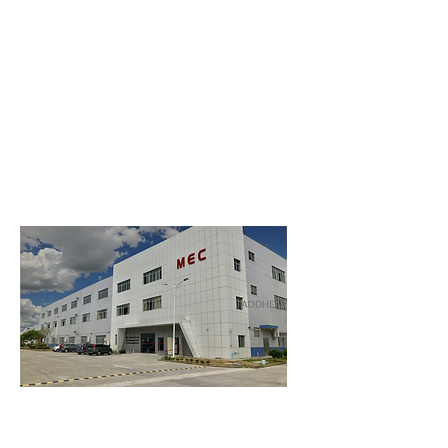
DEPUIS 2003
Basé à Taïwan, avec un centre de fabrication en Chine et un centre de
développement en Californie,
MEC ADDHEAT CO., LTD.
est le plus grand
fabricant mondial de systèmes de chauffage portables
.
Depuis près de deux décennies, nous sommes le pionnier de plusieurs percées
technologiques en matière de chauffage. MEC ADDHEAT est reconnu par de
nombreuses marques parmi les plus réputées au monde en tant que partenaire de
technologie de chauffage portable.
Des connecteurs aux batteries en passant par
les éléments chauffants, nous
gardons tous les processus de fabrication sous un
même toit
pour garantir la qualité et la fiabilité de chaque article.
ADDHEAT fournit un module de chauffage pré-conçu afin que les clients de la
marque puissent choisir leur propre usine de confection pour optimiser la chaîne
d'approvisionnement.
DEPUIS 2003