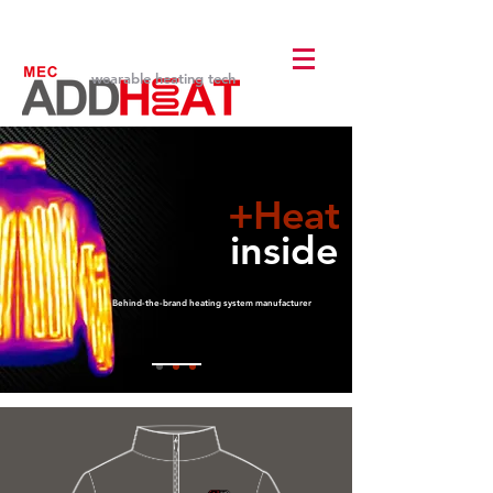
wearable heating tech
+Heat
inside
Behind-the-brand heating system manufacturer