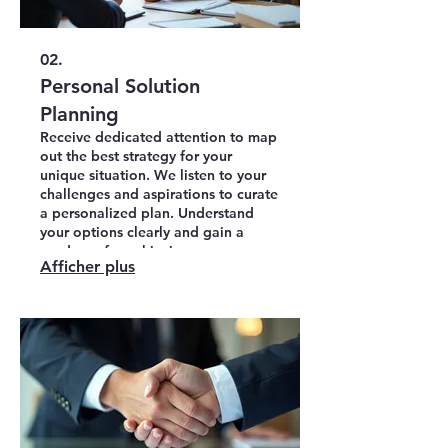
02.
Personal Solution
Planning
Receive dedicated attention to map
out the best strategy for your
unique situation. We listen to your
challenges and aspirations to curate
a personalized plan. Understand
your options clearly and gain a
roadmap for achieving your
Afficher plus
objectives. Your success is our
priority.