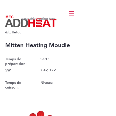
wearable heating tech
&lt; Retour
Mitten Heating Moudle
Temps de
Sert :
préparation:
5W
7.4V, 12V
Temps de
Niveau:
cuisson: